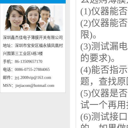
(1)仪器能
(2)仪器
限)。
深圳鑫杰佳电子薄膜开关有限公司
(3)测试
地址：深圳市宝安区福永镇凤凰村
兴围第三工业区6栋3楼
的要求)。
手机：86-13509657170
(4)能否
电话：0086-0755-27884065
邮件：jyj.2008vip@163.com
题，查找原
MSN：jiejiacom@hotmail.com
(5)仪器
试一个再用
(6)测试接