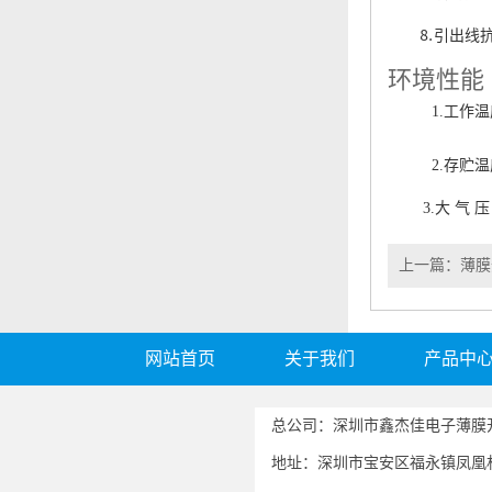
⒏引出线抗
环境性能
1.工作温
2.存贮温度：
3.大 气 压
上一篇：
薄膜
网站首页
关于我们
产品中
总公司：深圳市鑫杰佳电子薄膜
地址：深圳市宝安区福永镇凤凰