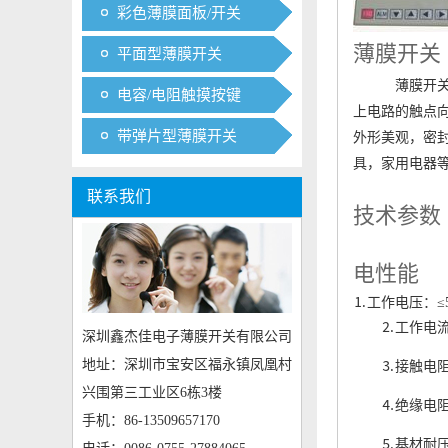
彩色薄膜面板/开关
薄膜开关
平面型薄膜开关
薄膜开
电容/电阻触摸按键
上电路的触点
带弹片型薄膜开关
外形美观，密
具
，家用电器
联系我们
技术参数
电性能
⒈工作电压：≤5
⒉工作电流：
深圳鑫杰佳电子薄膜开关有限公司
地址：深圳市宝安区福永镇凤凰村
⒊接触电阻：
兴围第三工业区6栋3楼
⒋绝缘电阻：
手机：86-13509657170
⒌基材耐压