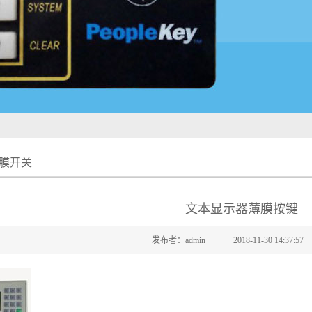
膜开关
文本显示器薄膜按键
发布者：admin
2018-11-30 14:37:57