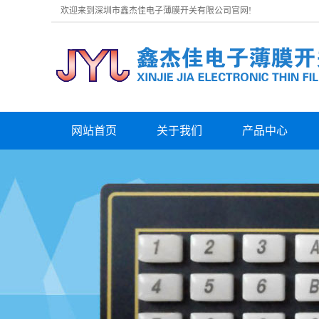
欢迎来到深圳市鑫杰佳电子薄膜开关有限公司官网!
网站首页
关于我们
产品中心