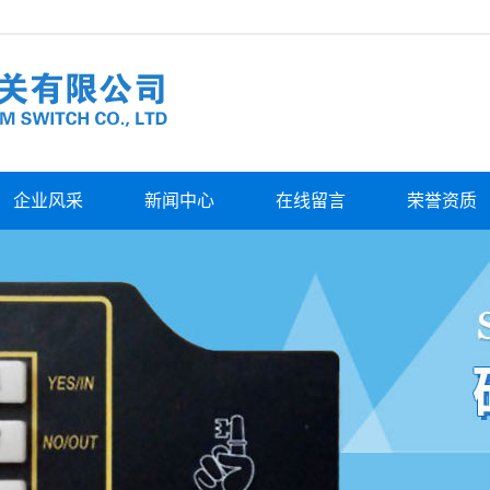
企业风采
新闻中心
在线留言
荣誉资质