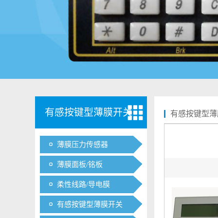
有感按键型薄膜开关
有感按键型薄
薄膜压力传感器
薄膜面板/铭板
柔性线路/导电膜
有感按键型薄膜开关