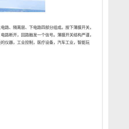
上电路、隔离层
、下电路四部分组成。按下薄膜开关，
，电路断开，回路触发一个信号。薄膜开关结构严谨，
量的仪器
，工业控制，医疗设备，汽车工业，智能玩