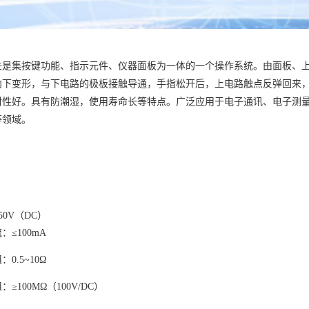
关是集按键功能、指示元件、仪器面板为一体的一个操作系统。由面板
、
向下变形，与下电路的极板接触导通，手指松开后，上电路触点反弹回来
封性好。具有防潮湿，使用寿命长等特点。广泛应用于电子通讯、电子测
等领域。
0V（DC）
≤100mA
0.5~10Ω
≥100MΩ（100V/DC）