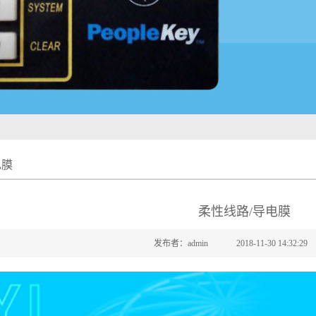
电膜
柔性线路/导电膜
发布者：admin
2018-11-30 14:32:29