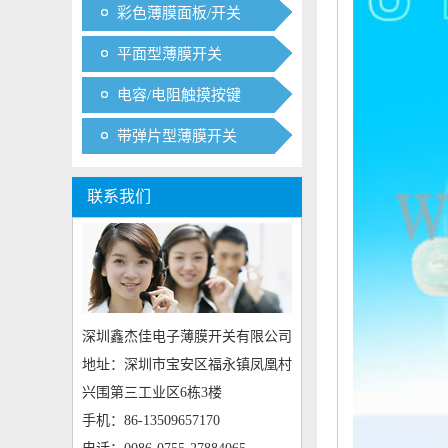
彩色薄膜面板/开关
平面型薄膜开关
电容/电阻触摸按键
带弹片型薄膜开关
联系我们
深圳鑫杰佳电子薄膜开关有限公司
地址：深圳市宝安区福永镇凤凰村
兴围第三工业区6栋3楼
手机：86-13509657170